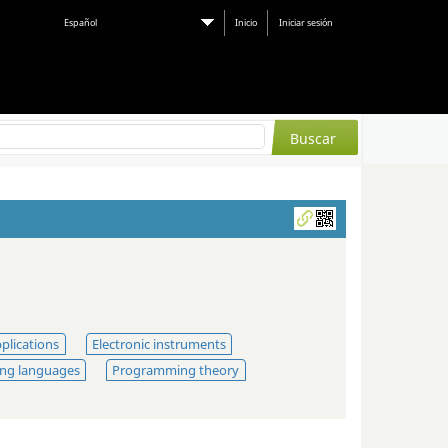
Español
Inicio
Iniciar sesión
pplications
Electronic instruments
ng languages
Programming theory