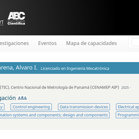
estigaciones
Eventos
Mapa de capacidades
ena, Alvaro I.
Licenciado en Ingeniería Mecatrónica
(TIC)
,
Centro Nacional de Metrología de Panamá (CENAMEP AIP)
2025 -
igación
gy
Control engineering
Data transmission devices
Electrical a
mation systems and components; design and components
Programmi