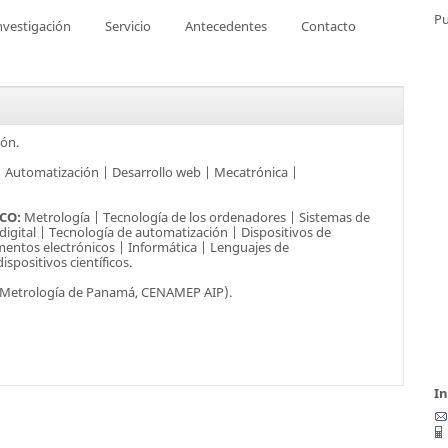
Pu
nvestigación
Servicio
Antecedentes
Contacto
ión.
| Automatización | Desarrollo web | Mecatrónica |
SCO:
Metrología | Tecnología de los ordenadores | Sistemas de
gital | Tecnología de automatización | Dispositivos de
umentos electrónicos | Informática | Lenguajes de
positivos científicos.
 Metrología de Panamá, CENAMEP AIP).
I