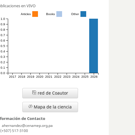
blicaciones en VIVO
Articles
Books
Other
1.0
0.9
0.8
0.7
0.6
0.5
0.4
0.3
0.2
0.1
0.0
2017
2018
2019
2020
2021
2022
2023
2024
2025
2026
red de Coautor
Mapa de la ciencia
nformación de Contacto
ahernandez@cenamep.org.pa
(+507) 517-3100