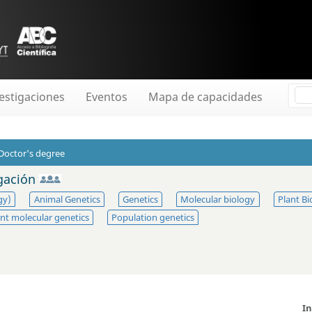
estigaciones
Eventos
Mapa de capacidades
Doctor's degree
igación
gy)
Animal Genetics
Genetics
Molecular biology
Plant Bi
nt molecular genetics
Population genetics
I