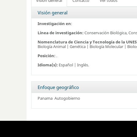
Visión General
Contacto
Ver todos
Visión general
Investigación en
:
Línea de investigación:
Conservación Biológica, Con
Nomenclatura de Ciencia y Tecnología de la UNE
Biología Animal | Genética | Biología Molecular | Biolo
Posición:
.
Idioma(s):
Español | Inglés.
Enfoque geográfico
Panama
Autogobierno