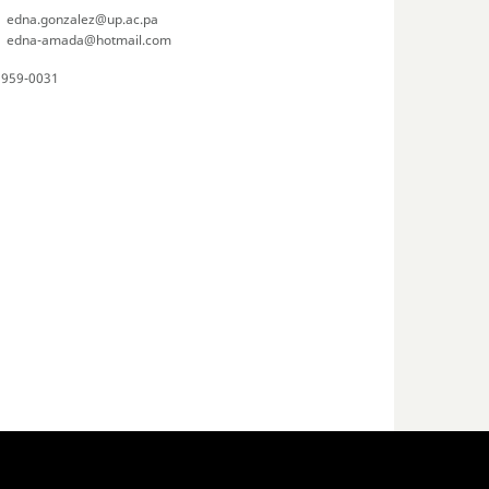
edna.gonzalez@up.ac.pa
edna-amada@hotmail.com
959-0031