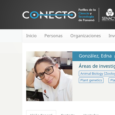
Inicio
Personas
Organizaciones
Inv
González, Edna
Áreas de invest
Animal Biology (Zoolo
Plant genetics
Pla