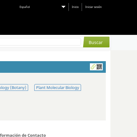
Español
Inicio
Iniciar sesión
ology (Botany)
Plant Molecular Biology
nformación de Contacto