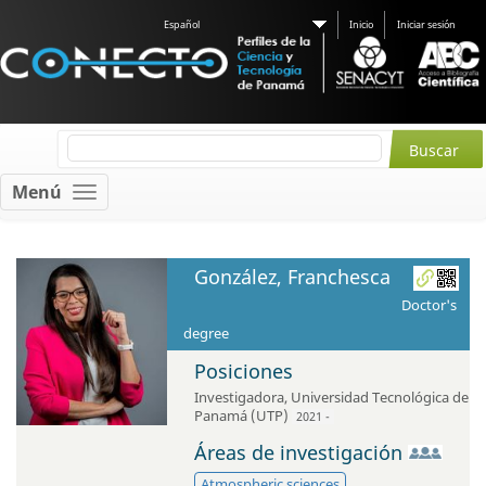
Español
Inicio
Iniciar sesión
Menú
González, Franchesca
Doctor's
degree
Posiciones
Investigadora
,
Universidad Tecnológica de
Panamá (UTP)
2021 -
Áreas de investigación
Atmospheric sciences