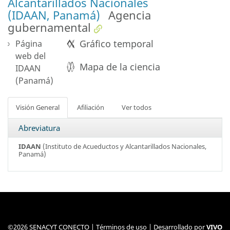
Alcantarillados Nacionales
(IDAAN, Panamá)
Agencia
gubernamental
Gráfico temporal
Página
web del
Mapa de la ciencia
IDAAN
(Panamá)
Visión General
Afiliación
Ver todos
Abreviatura
IDAAN
(Instituto de Acueductos y Alcantarillados Nacionales,
Panamá)
©2026 SENACYT CONECTO |
Términos de uso
| Desarrollado por
VIVO