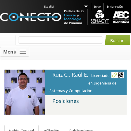
Español
Inicio
Iniciar sesión
Menú
Ruíz C., Raúl E.
Licenciado
en Ingeniería de
Sistemas y Computación
Posiciones
Visión General
Afiliación
Publicaciones