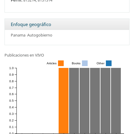
Enfoque geográfico
Panama
Autogobierno
Publicaciones en VIVO
Articles
Books
Other
1.0
0.9
0.8
0.7
0.6
0.5
0.4
0.3
0.2
0.1
0.0