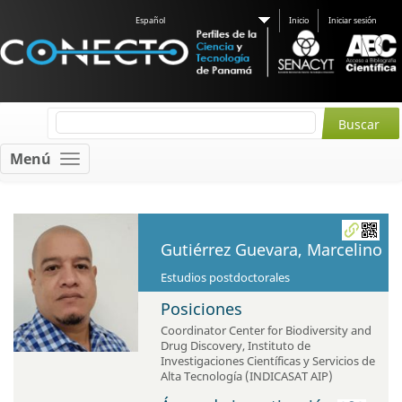
Español
Inicio
Iniciar sesión
Menú
Gutiérrez Guevara, Marcelino
Estudios postdoctorales
Posiciones
Coordinator Center for Biodiversity and
Drug Discovery
,
Instituto de
Investigaciones Científicas y Servicios de
Alta Tecnología (INDICASAT AIP)