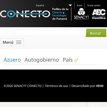
Español
Inicio
Iniciar sesión
Menú
Azuero
Autogobierno
País
©2026 SENACYT CONECTO |
Términos de uso
| Desarrollado por
VIVO
Acerca de
Soporte