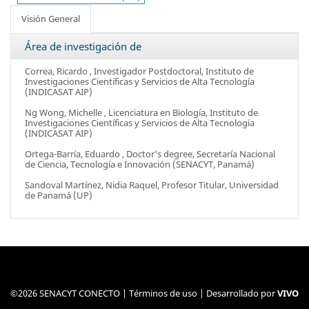
Visión General
Área de investigación de
Correa, Ricardo
, Investigador Postdoctoral,
Instituto de
Investigaciones Científicas y Servicios de Alta Tecnología
(INDICASAT AIP)
Ng Wong, Michelle
, Licenciatura en Biología,
Instituto de
Investigaciones Científicas y Servicios de Alta Tecnología
(INDICASAT AIP)
Ortega-Barría, Eduardo
, Doctor's degree,
Secretaría Nacional
de Ciencia, Tecnología e Innovación (SENACYT, Panamá)
Sandoval Martínez, Nidia Raquel
, Profesor Titular,
Universidad
de Panamá (UP)
©2026 SENACYT CONECTO |
Términos de uso
| Desarrollado por
VIVO