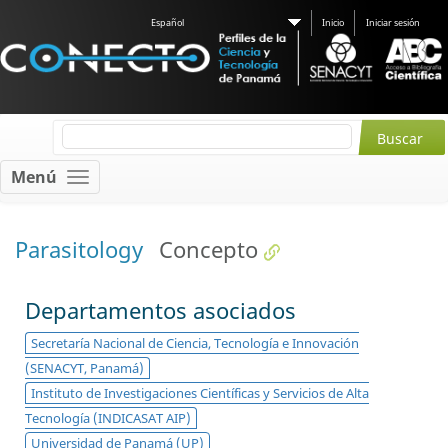
Español
Inicio
Iniciar sesión
Menú
Parasitology
Concepto
Departamentos asociados
Secretaría Nacional de Ciencia, Tecnología e Innovación
(SENACYT, Panamá)
Instituto de Investigaciones Científicas y Servicios de Alta
Tecnología (INDICASAT AIP)
Universidad de Panamá (UP)