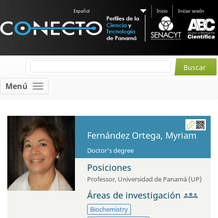
Español
Inicio
Iniciar sesión
Menú
Fernández Ortega, Myriam
Doctor's degree
Posiciones
Professor
,
Universidad de Panamá (UP)
Áreas de investigación
Biochemistry