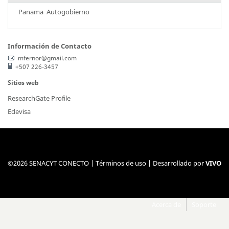
Panama
Autogobierno
Información de Contacto
mfernor@gmail.com
+507 226-3457
Sitios web
ResearchGate Profile
Edevisa
©2026 SENACYT CONECTO |
Términos de uso
| Desarrollado por
VIVO
Acerca de
Soporte