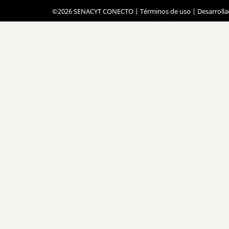
©2026 SENACYT CONECTO |
Términos de uso
| Desarroll