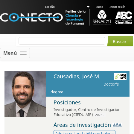
Español
Inicio
Iniciar sesión
Menú
Causadias, José M.
Doctor's
degree
Posiciones
Investigador
,
Centro de Investigación
Educativa (CIEDU AIP)
2025 -
Áreas de investigación
Adolescent and child psychology