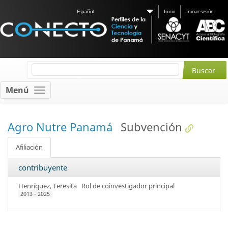
Español
Inicio
Iniciar sesión
Menú
Agro Nutre Panamá
Subvención
Afiliación
contribuyente
Henríquez, Teresita
Rol de coinvestigador principal
2013 - 2025