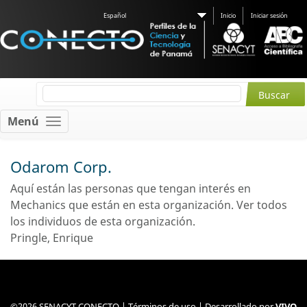
Español
Inicio
Iniciar sesión
Menú
Odarom Corp.
Aquí están las personas que tengan interés en
Mechanics
que están en esta organización.
Ver todos
los individuos de esta organización.
Pringle, Enrique
©2026 SENACYT CONECTO |
Términos de uso
| Desarrollado por
VIVO